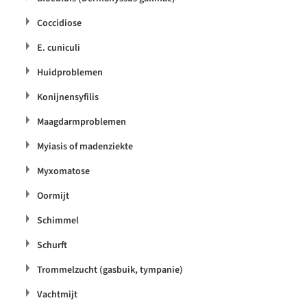
Coccidiose
E. cuniculi
Huidproblemen
Konijnensyfilis
Maagdarmproblemen
Myiasis of madenziekte
Myxomatose
Oormijt
Schimmel
Schurft
Trommelzucht (gasbuik, tympanie)
Vachtmijt