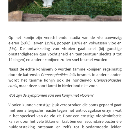
Op het konijn zijn verschillende stadia van de vlo aanwezig;
eieren (50%), larven (35%), poppen (10%) en volwassen vlooien
(5%). De ontwikkeling van vlooien gaat snel (bij gunstige
omstandigheden qua vochtigheid en temperatuur slechts 9 tot
14 dagen) en andere konijnen zullen snel besmet worden.
Naast de echte konijnenvlo worden tamme konijnen regelmatig
door de kattenvlo
Ctenocephalides felis
besmet. In andere landen
wordt het tamme konijn ook de hondenvlo
Ctenocephalides
canis
, maar deze soort komt in Nederland niet voor.
Wat zijn de symptomen van een konijn met vlooien?
Vlooien kunnen ernstige jeuk veroorzaken die soms gepaard gaat
met een allergische reactie tegen het anti-coagulase enzym wat
in het speeksel van de vlo zit. Door een ernstige vlooieninfectie
kan er door het vele likken en krabben een secundaire bacteriële
huidontsteking ontstaan en zelfs tot bloedarmoede leiden