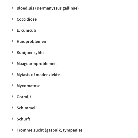
Bloedluis (Dermanyssus gallinae)
Coccidiose
E. cuniculi
Huidproblemen
Konijnensyfilis
Maagdarmproblemen
Myiasis of madenziekte
Myxomatose
Oormijt
Schimmel
Schurft
Trommelzucht (gasbuik, tympanie)