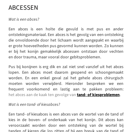
ABCESSEN
Wat is een abces?
Een abces is een holte die gevuld is met pus en ander
ontstekingsmateriaal. Een abces is het gevolg van een ontsteking
die onvoldoende door het lichaam wordt aangepakt en waarbij
er grote hoeveelheden pus gevormd kunnen worden. Zo kunnen
er bij het konijn gemakkelijk abcessen ontstaan door vechten
en door trauma, maar vooral door gebitsproblemen.
Pus bij konijnen is erg dik en zal niet snel vanzlef uit het abces
lopen. Een abces moet daarom geopend en schoongemaakt
worden. En een enkel geval zal het gehele abces chirurgisch
moeten worden verwijderd. Hieronder bespreken we een
frequent voorkomend en lastig aan te pakken probleem:
het abces aan de kaak ten gevolge van
tand- of kiesproblemen
.
Wat is een tand- of kiesabces?
Een tand- of kiesabces is een abces van de wortel van de tand of
kies in de boven- of onderkaak van het konijn. Dit abces kan
veroorzaakt worden door een ontsteking van de wortel bij
tanden of kiezen die los zitten of bij een breuk van de tand of