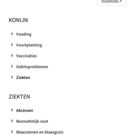
Volgende artikel:
Volgende
Besmettelijk snot
KONIJN
Voeding
Voortplanting
Vaccinaties
Gebitsproblemen
Ziekten
ZIEKTEN
Abcessen
Besmettelijk snot
Blaasstenen en blaasgruis