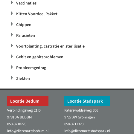
Vaccinaties
Kitten Voordeel Pakket
Chippen
Parasieten
Voortplanting, castratie en sterilisatie
Gebit en gebitsproblemen
Probleemgedrag
Ziekten
Locatie Bedum
Locatie Stadspark
Verbindingsweg 21 D
Paterswoldseweg 306
9781DA BEDUM
9727BW Groningen
050-3710220
050-3711320
info@dierenartsbedum.nl
info@dierenartsstadspark.nl