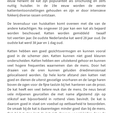
eeuw herwint de kat zijn populariteit als onschuldig en zelfs
nuttig huisdier. In de 19e eeuw worden de eerste
kattententoonstellingen gehouden en zijn er door intensieve
fokkerij diverse rassen ontstaan.
De levensduur van huiskatten komt overeen met die van de
andere katachtigen. Na ongeveer 10 jaar kan een kat als bejaard
worden beschouwd. Katten worden gemiddeld twaalf
tot veertien jaar. De oudste Nederlandse kat werd 28 jaar oud. De
oudste kat werd 38 jaar en 1 dag oud.
Katten hebben een goed gezichtsvermogen en kunnen vooral
goed in de schemer zien. Katten kunnen niet goed kleuren
onderscheiden. Katten hebben een uitstekend gehoor en kunnen
veel hogere frequenties waarnemen dan de mens. Door het
draaien van de oren kunnen geluiden driedimensionaal
gelocaliseerd worden. Op hele korte afstand zien katten niet
goed en dienen de uiterst gevoelige snorharen en de lange haren
boven de ogen voor de fijne tastzin bij het hanteren van de prooi.
De kat heeft een veel betere reuk dan de mens. De neus bevat
vele miljoenen geurcellen die met name afgestemd zijn op
stikstof wat bijvoorbeeld in rottend vlees bevindt. De kat is
daarom goed in staat om voedsel op eetbaarheid te beoordelen.
De smaak bij de kat is daarentegen minder goed dan bij de mens.