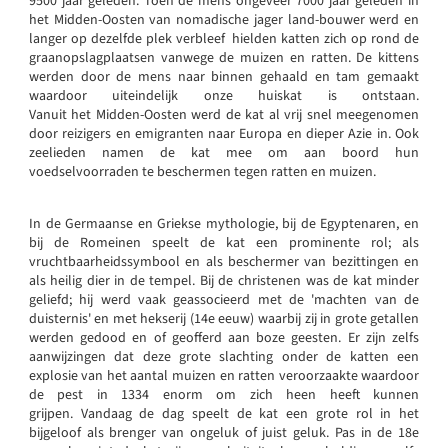
9500 jaar geleden. Toen de mens ongeveer 7000 jaar geleden in
het Midden-Oosten van nomadische jager land-bouwer werd en
langer op dezelfde plek verbleef hielden katten zich op rond de
graanopslagplaatsen vanwege de muizen en ratten. De kittens
werden door de mens naar binnen gehaald en tam gemaakt
waardoor uiteindelijk onze huiskat is ontstaan.
Vanuit het Midden-Oosten werd de kat al vrij snel meegenomen
door reizigers en emigranten naar Europa en dieper Azie in. Ook
zeelieden namen de kat mee om aan boord hun
voedselvoorraden te beschermen tegen ratten en muizen.
In de Germaanse en Griekse mythologie, bij de Egyptenaren, en
bij de Romeinen speelt de kat een prominente rol; als
vruchtbaarheidssymbool en als beschermer van bezittingen en
als heilig dier in de tempel. Bij de christenen was de kat minder
geliefd; hij werd vaak geassocieerd met de 'machten van de
duisternis' en met hekserij (14e eeuw) waarbij zij in grote getallen
werden gedood en of geofferd aan boze geesten. Er zijn zelfs
aanwijzingen dat deze grote slachting onder de katten een
explosie van het aantal muizen en ratten veroorzaakte waardoor
de pest in 1334 enorm om zich heen heeft kunnen
grijpen. Vandaag de dag speelt de kat een grote rol in het
bijgeloof als brenger van ongeluk of juist geluk. Pas in de 18e