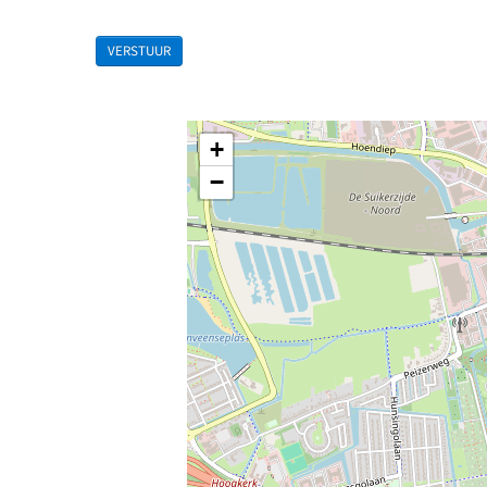
VERSTUUR
+
−