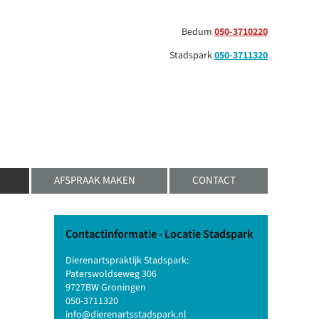
Bedum
050-3710220
Stadspark
050-3711320
AFSPRAAK MAKEN
CONTACT
Contactinformatie - Locatie Stadspark
Dierenartspraktijk Stadspark:
Paterswoldseweg 306
9727BW Groningen
050-3711320
info@dierenartsstadspark.nl