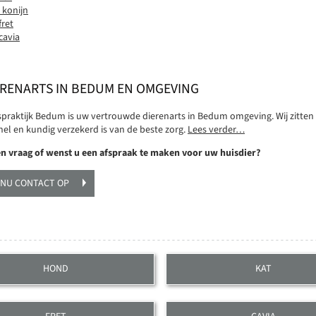
 konijn
fret
cavia
ERENARTS IN BEDUM EN OMGEVING
spraktijk Bedum is uw vertrouwde dierenarts in Bedum omgeving. Wij zitte
nel en kundig verzekerd is van de beste zorg.
Lees verder…
en vraag of wenst u een afspraak te maken voor uw huisdier?
 NU CONTACT OP
HOND
KAT