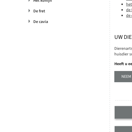
Het konijn
het
de 
De fret
de 
De cavia
UW DI
Dierenart
huisdier s
Heeft u e
NEEM