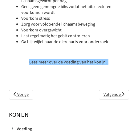
lichaamsgewicht per dag
Geef geen gemengde biks zodat het uitselecteren
voorkomen wordt
Voorkom stress
Zorg voor voldoende lichaamsbeweging
Voorkom overgewicht
Laat regelmatig het gebit controleren
Ga bij twijfel naar de dierenarts voor onderzoek
Lees meer over de voeding van het konijn...
Vorig artikel: Schurft
Volgende artikel:
Vorige
Volgende
Vachtmijt
KONIJN
Voeding