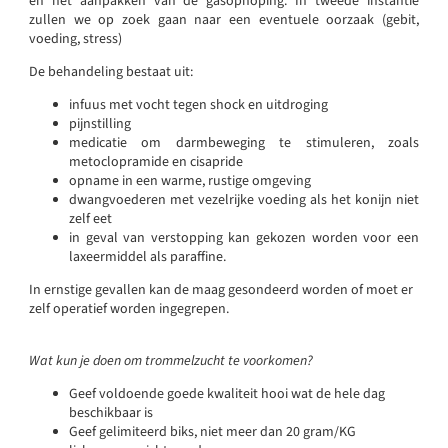
en het aanpakken van de gasophoping. In tweede instantie
zullen we op zoek gaan naar een eventuele oorzaak (gebit,
voeding, stress)
De behandeling bestaat uit:
infuus met vocht tegen shock en uitdroging
pijnstilling
medicatie om darmbeweging te stimuleren, zoals
metoclopramide en cisapride
opname in een warme, rustige omgeving
dwangvoederen met vezelrijke voeding als het konijn niet
zelf eet
in geval van verstopping kan gekozen worden voor een
laxeermiddel als paraffine.
In ernstige gevallen kan de maag gesondeerd worden of moet er
zelf operatief worden ingegrepen.
Wat kun je doen om trommelzucht te voorkomen?
Geef voldoende goede kwaliteit hooi wat de hele dag
beschikbaar is
Geef gelimiteerd biks, niet meer dan 20 gram/KG