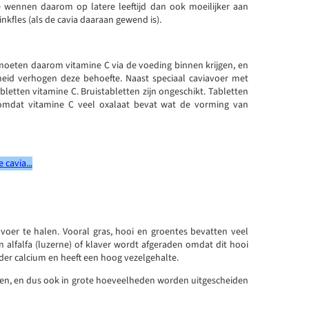
e wennen daarom op latere leeftijd dan ook moeilijker aan
inkfles (als de cavia daaraan gewend is).
moeten daarom vitamine C via de voeding binnen krijgen, en
heid verhogen deze behoefte. Naast speciaal caviavoer met
etten vitamine C. Bruistabletten zijn ongeschikt. Tabletten
omdat vitamine C veel oxalaat bevat wat de vorming van
 cavia...
voer te halen. Vooral gras, hooi en groentes bevatten veel
 alfalfa (luzerne) of klaver wordt afgeraden omdat dit hooi
nder calcium en heeft een hoog vezelgehalte.
n, en dus ook in grote hoeveelheden worden uitgescheiden