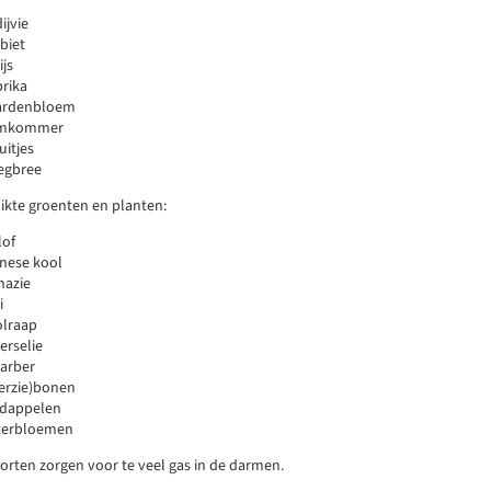
ijvie
jbiet
ijs
rika
ardenbloem
mkommer
uitjes
egbree
hikte groenten en planten:
lof
nese kool
nazie
i
olraap
erselie
arber
erzie)bonen
rdappelen
terbloemen
orten zorgen voor te veel gas in de darmen.