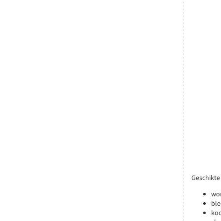
Geschikte
wor
ble
ko