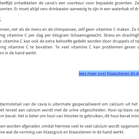
leeftijd ontwikkelen de cavia's een voorkeur voor bepaalde groenten. Z
enten. Er moet altijd vers drinkwater aanwezig te zijn in een waterbak of dr
C
unnen, net als de mens en de chimpansee, zelf geen vitamine C maken. Ze 
mg vitamine C per dag per kilogram lichaamsgewicht. Stress en drachtig
 vitamine C kan ook de extra behoefte gedekt worden door druppels of tabl
0mg vitamine C te bevatten. Te veel vitamine C kan problemen geven 
en in de hand werkt.
lees meer over blaasstenen bij de
armstelsel van de cavia is uitermate gespecialiseerd om calcium uit het 
Het teveel aan calcium wordt met de urine uitgescheiden. Hooi op basis van
um bevat. Het is beter om hooi van timotee te gebruiken, dit hooi bevat mi
en worden afgeraden omdat hiermee veel te veel calcium wordt opgenome
ine wat de vorming van blaasgruis en blaasstenen in de hand werkt.