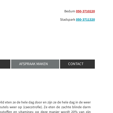
Bedum
050-3710220
Stadspark
050-3711320
AFSPRAAK MAKEN
CONTACT
wild eten ze de hele dag door en zijn ze de hele dag in de weer
utels weer op (caecotrofie). Ze eten de zachte blinde darm
gsstoffen en vitamines; op deze manier wordt 20% van zijn