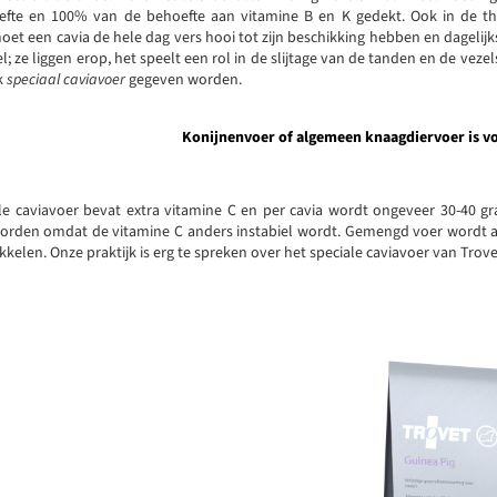
efte en 100% van de behoefte aan vitamine B en K gedekt. Ook in de thui
et een cavia de hele dag vers hooi tot zijn beschikking hebben en dagelijk
l; ze liggen erop, het speelt een rol in de slijtage van de tanden en de vezel
k
speciaal caviavoer
gegeven worden.
Konijnenvoer of algemeen knaagdiervoer is vo
ale caviavoer bevat extra vitamine C en per cavia wordt ongeveer 30-40 g
rden omdat de vitamine C anders instabiel wordt. Gemengd voer wordt af
kelen. Onze praktijk is erg te spreken over het speciale caviavoer van Trove