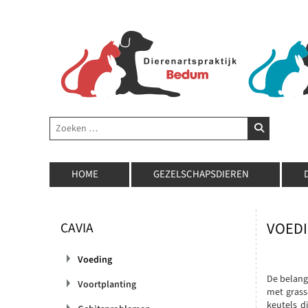
Zoeken
ZOEKEN
HOME
GEZELSCHAPSDIEREN
VOED
CAVIA
Voeding
De belang
Voortplanting
met grass
keutels d