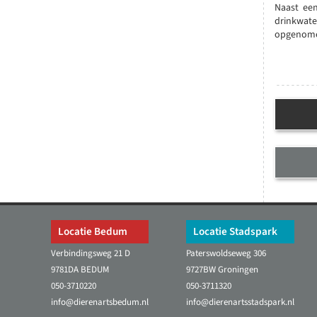
Naast een
drinkwate
opgenom
Locatie Bedum
Locatie Stadspark
Verbindingsweg 21 D
Paterswoldseweg 306
9781DA BEDUM
9727BW Groningen
050-3710220
050-3711320
info@dierenartsbedum.nl
info@dierenartsstadspark.nl