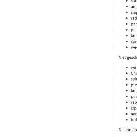
sla
and
sni
rad
pap
pa
ko
spr
we
Niet gesc
wit
Chi
spi
pre
ko
pet
rab
(sp
aa
bo
De koolso