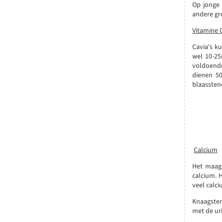
Op jonge 
andere gro
Vitamine 
Cavia's k
wel 10-25
voldoende
dienen 5
blaassten
Calcium
Het maagd
calcium. 
veel calci
Knaagsten
met de ur