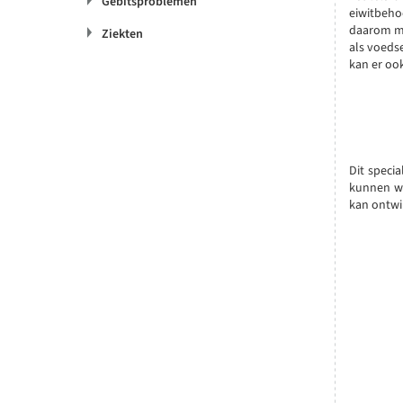
Gebitsproblemen
eiwitbeho
daarom mo
Ziekten
als voedse
kan er oo
Dit speci
kunnen wo
kan ontwik