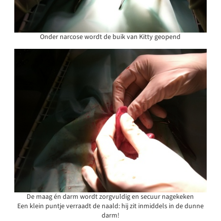
Onder narcose wordt de buik van Kitty geopend
De maag én darm wordt zorgvuldig en secuur nagekeken
Een klein puntje verraadt de naald: hij zit inmiddels in de dunne
darm!