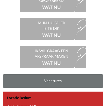
wordt
geopereerd,
wat nu?
Mijn
huisdier
is te dik,
wat nu?
Ik wil
graag een
afspraak
maken,
wat nu?
Vacatures
Locatie Bedum